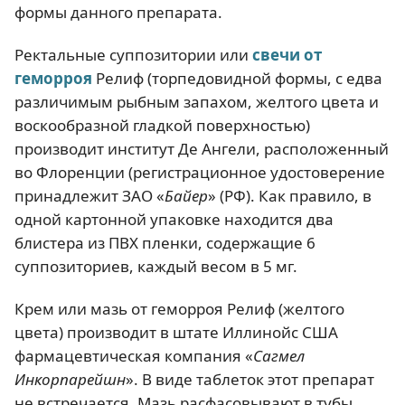
формы данного препарата.
Ректальные суппозитории или
свечи от
геморроя
Релиф (торпедовидной формы, с едва
различимым рыбным запахом, желтого цвета и
воскообразной гладкой поверхностью)
производит институт Де Ангели, расположенный
во Флоренции (регистрационное удостоверение
принадлежит ЗАО «
Байер
» (РФ). Как правило, в
одной картонной упаковке находится два
блистера из ПВХ пленки, содержащие 6
суппозиториев, каждый весом в 5 мг.
Крем или мазь от геморроя Релиф (желтого
цвета) производит в штате Иллинойс США
фармацевтическая компания «
Сагмел
Инкорпарейшн
». В виде таблеток этот препарат
не встречается. Мазь расфасовывают в тубы