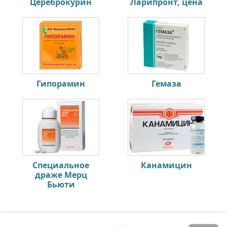
Цереброкурин
Ларипронт, цена
Гипорамин
Гемаза
Специальное
Канамицин
драже Мерц
Бьюти