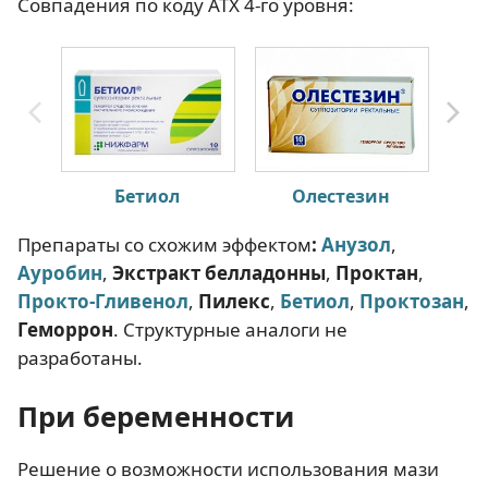
Совпадения по коду АТХ 4-го уровня:
Бетиол
Олестезин
П
Препараты со схожим эффектом
:
Анузол
,
Ауробин
,
Экстракт белладонны
,
Проктан
,
Прокто-Гливенол
,
Пилекс
,
Бетиол
,
Проктозан
,
Геморрон
. Структурные аналоги не
разработаны.
При беременности
Решение о возможности использования мази