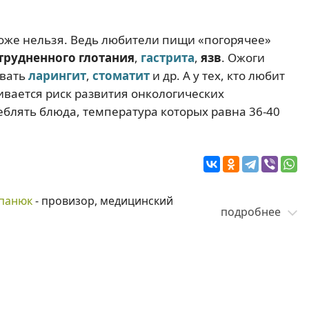
тоже нельзя. Ведь любители пищи «погорячее»
трудненного глотания
,
гастрита
,
язв
. Ожоги
овать
ларингит
,
стоматит
и др. А у тех, кто любит
вается риск развития онкологических
блять блюда, температура которых равна 36-40
панюк
- провизор, медицинский
подробнее