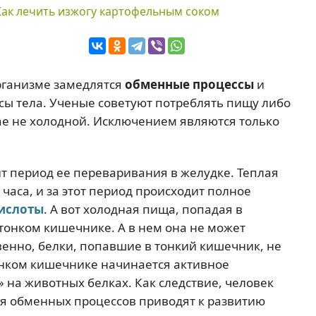
Как лечить изжогу картофельным соком
организме замедлятся
обменные процессы
и
сы тела. Ученые советуют потреблять пищу либо
чае не холодной. Исключением являются только
т период ее переваривания в желудке. Теплая
часа, и за этот период происходит полное
ислоты
. А вот холодная пища, попадая в
 тонком кишечнике. А в нем она не может
енно, белки, попавшие в тонкий кишечник, не
онком кишечнике начинается активное
 на животных белках. Как следствие, человек
ия обменных процессов приводят к развитию