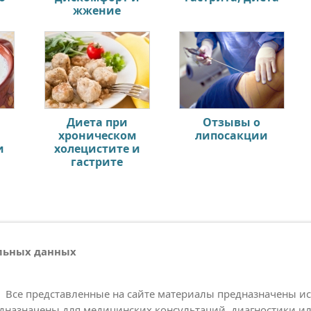
жжение
Диета при
Отзывы о
хроническом
липосакции
и
холецистите и
гастрите
альных данных
Все представленные на сайте материалы предназначены и
дназначены для медицинских консультаций, диагностики ил