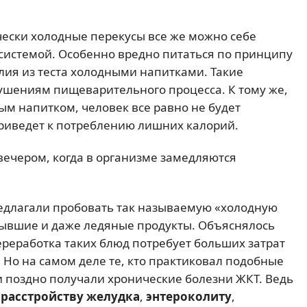
ески холодные перекусы все же можно себе
о системой. Особенно вредно питаться по принципу
лия из теста холодными напитками. Такие
ушениям пищеварительного процесса. К тому же,
м напитком, человек все равно не будет
приведет к потреблению лишних калорий.
ечером, когда в организме замедляются
редлагали пробовать так называемую «холодную
остывшие и даже ледяные продукты. Объяснялось
ереработка таких блюд потребует больших затрат
ь. Но на самом деле те, кто практиковал подобные
 поздно получали хронические болезни ЖКТ. Ведь
расстройству желудка
,
энтероколиту
,