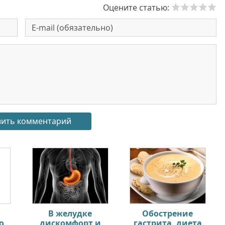
Оцените статью:
В желудке
Обострение
о
дискомфорт и
гастрита, диета