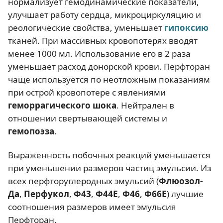
нормализует гемодинамические показатели,
улучшает работу сердца, микроциркуляцию и
реологические свойства, уменьшает
гипоксию
тканей. При массивных кровопотерях вводят
менее 1000 мл. Использование его в 2 раза
уменьшает расход донорской крови. Перфторан
чаще используется по неотложным показаниям
при острой кровопотере с явлениями
геморрагического шока
. Нейтрален в
отношении свертывающей системы и
гемопоэза
.
Выраженность побочных реакций уменьшается
при уменьшении размеров частиц эмульсии. Из
всех перфторуглеродных эмульсий (
Флюозол-
Да
,
Перфукол
,
Ф43
,
Ф44Е
,
Ф46
,
Ф66Е
) лучшие
соотношения размеров имеет эмульсия
Перфторан.