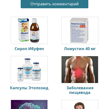
Сироп Ибуфен
Ломустин 40 мг
Капсулы Этопозид
Заболевания
пищевода