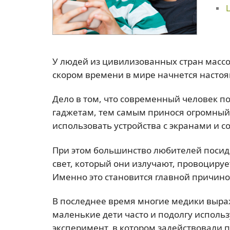
У людей из цивилизованных стран массо
скором времени в мире начнется насто
Дело в том, что современный человек 
гаджетам, тем самым принося огромный
использовать устройства с экранами и 
При этом большинство любителей посиде
свет, который они излучают, провоцир
Именно это становится главной причино
В последнее время многие медики выраж
маленькие дети часто и подолгу исполь
эксперимент, в котором задействовали 