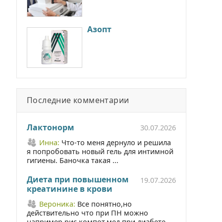
Азопт
Последние комментарии
Лактонорм
30.07.2026
Инна:
Что-то меня дернуло и решила
я попробовать новый гель для интимной
гигиены. Баночка такая ...
Диета при повышенном
19.07.2026
креатинине в крови
Вероника:
Все понятно,но
действительно что при ПН можно
например рис,компот,мед при диабете ...