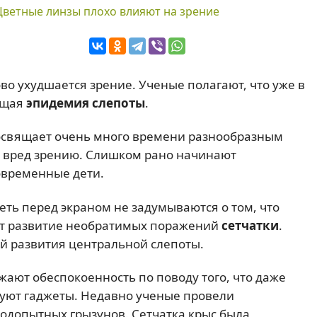
Цветные линзы плохо влияют на зрение
во ухудшается зрение. Ученые полагают, что уже в
ящая
эпидемия слепоты
.
посвящает очень много времени разнообразным
 вред зрению. Слишком рано начинают
современные дети.
ть перед экраном не задумываются о том, что
ует развитие необратимых поражений
сетчатки
.
й развития центральной слепоты.
ают обеспокоенность по поводу того, что даже
зуют гаджеты. Недавно ученые провели
подопытных грызунов. Сетчатка крыс была