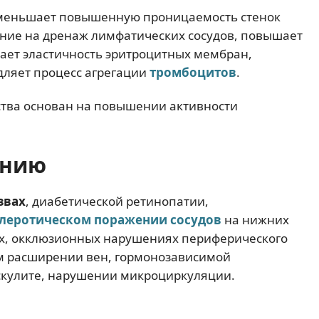
меньшает повышенную проницаемость стенок
яние на дренаж лимфатических сосудов, повышает
ает эластичность эритроцитных мембран,
дляет процесс агрегации
тромбоцитов
.
ства основан на повышении активности
ению
звах
, диабетической ретинопатии,
леротическом поражении сосудов
на нижних
ах, окклюзионных нарушениях периферического
м расширении вен, гормонозависимой
аскулите, нарушении микроциркуляции.