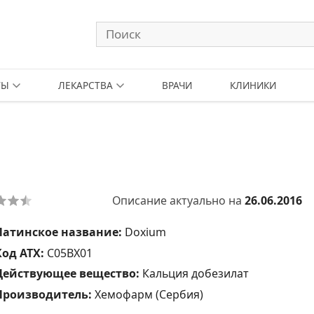
ТЫ
ЛЕКАРСТВА
ВРАЧИ
КЛИНИКИ
Описание актуально на
26.06.2016
Латинское название:
Doxium
Код АТХ:
C05BX01
Действующее вещество:
Кальция добезилат
Производитель:
Хемофарм (Сербия)