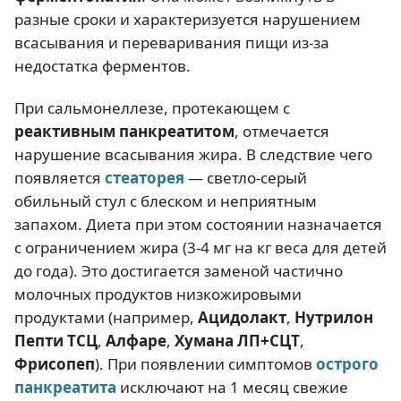
разные сроки и характеризуется нарушением
всасывания и переваривания пищи из-за
недостатка ферментов.
При сальмонеллезе, протекающем с
реактивным панкреатитом
, отмечается
нарушение всасывания жира. В следствие чего
появляется
стеаторея
— светло-серый
обильный стул с блеском и неприятным
запахом. Диета при этом состоянии назначается
с ограничением жира (3-4 мг на кг веса для детей
до года). Это достигается заменой частично
молочных продуктов низкожировыми
продуктами (например,
Ацидолакт
,
Нутрилон
Пепти ТСЦ
,
Алфаре
,
Хумана ЛП+СЦТ
,
Фрисопеп
). При появлении симптомов
острого
панкреатита
исключают на 1 месяц свежие