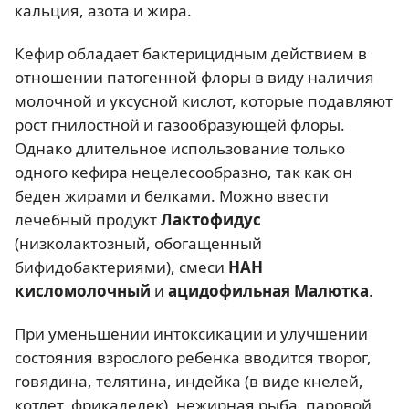
кальция, азота и жира.
Кефир обладает бактерицидным действием в
отношении патогенной флоры в виду наличия
молочной и уксусной кислот, которые подавляют
рост гнилостной и газообразующей флоры.
Однако длительное использование только
одного кефира нецелесообразно, так как он
беден жирами и белками. Можно ввести
лечебный продукт
Лактофидус
(низколактозный, обогащенный
бифидобактериями), смеси
НАН
кисломолочный
и
ацидофильная Малютка
.
При уменьшении интоксикации и улучшении
состояния взрослого ребенка вводится творог,
говядина, телятина, индейка (в виде кнелей,
котлет, фрикаделек), нежирная рыба, паровой