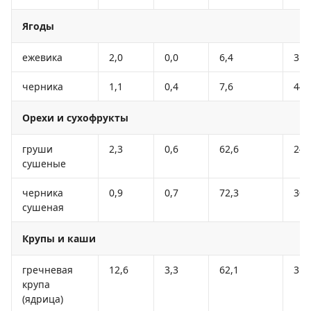
Ягоды
ежевика
2,0
0,0
6,4
31
черника
1,1
0,4
7,6
44
Орехи и сухофрукты
груши
2,3
0,6
62,6
249
сушеные
черника
0,9
0,7
72,3
309
сушеная
Крупы и каши
гречневая
12,6
3,3
62,1
313
крупа
(ядрица)