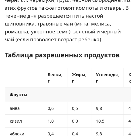
этих фруктов также готовят компоты и отвары. В
течение дня разрешается пить настой
шиповника, травяные чаи (мята, мелиса,
ромашка, укропное семя), зеленый и черный
чай (если позволяет возраст ребенка).
Таблица разрешенных продуктов
Белки,
Жиры,
Углеводы,
Ка
г
г
г
кк
Фрукты
айва
0,6
0,5
9,8
40
кизил
1,0
0,0
10,5
44
яблоки
0,4
0,4
9,8
47