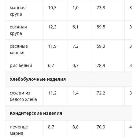
манная
10,3
1,0
73,3
328
крупа
овсяная
12,3
6,1
59,5
342
крупа
овсяные
11,9
7,2
69,3
366
хлопья
рис белый
6,7
0,7
78,9
344
Хлебобулочные изделия
сухари из
11,2
1,4
72,2
331
белого хлеба
Кондитерские изделия
печенье
8,7
8,8
70,9
400
мария