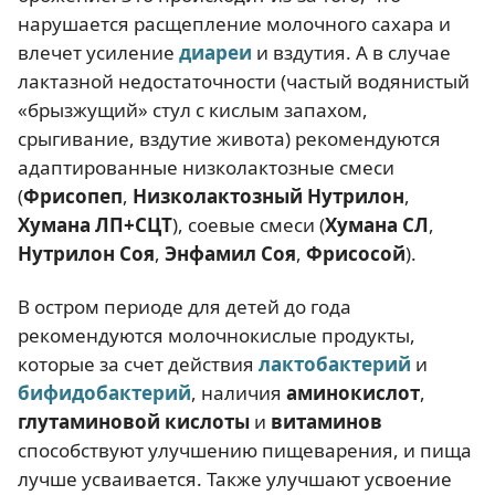
нарушается расщепление молочного сахара и
влечет усиление
диареи
и вздутия. А в случае
лактазной недостаточности (частый водянистый
«брызжущий» стул с кислым запахом,
срыгивание, вздутие живота) рекомендуются
адаптированные низколактозные смеси
(
Фрисопеп
,
Низколактозный Нутрилон
,
Хумана ЛП+СЦТ
), соевые смеси (
Хумана СЛ
,
Нутрилон Соя
,
Энфамил Соя
,
Фрисосой
).
В остром периоде для детей до года
рекомендуются молочнокислые продукты,
которые за счет действия
лактобактерий
и
бифидобактерий
, наличия
аминокислот
,
глутаминовой кислоты
и
витаминов
способствуют улучшению пищеварения, и пища
лучше усваивается. Также улучшают усвоение