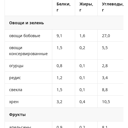
Белки,
Жиры,
Углеводы,
г
г
г
Овощи и зелень
овощи бобовые
9,1
1,6
27,0
овощи
1,5
0,2
5,5
консервированные
огурцы
0,8
0,1
2,8
редис
1,2
0,1
3,4
свекла
1,5
0,1
8,8
хрен
3,2
0,4
10,5
Фрукты
апельсины
0,9
0,2
8,1