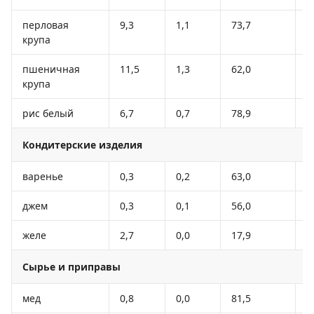
перловая
9,3
1,1
73,7
3
крупа
пшеничная
11,5
1,3
62,0
3
крупа
рис белый
6,7
0,7
78,9
3
Кондитерские изделия
варенье
0,3
0,2
63,0
2
джем
0,3
0,1
56,0
2
желе
2,7
0,0
17,9
7
Сырье и приправы
мед
0,8
0,0
81,5
3