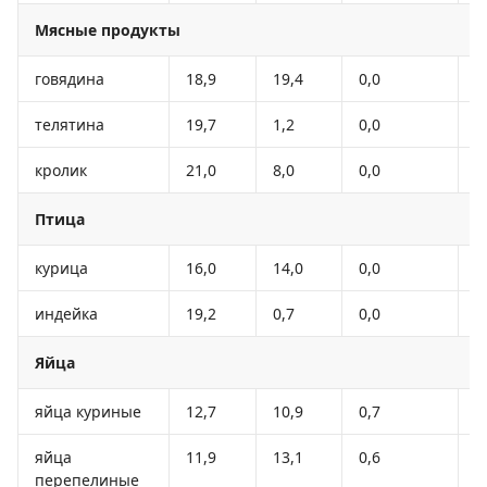
Мясные продукты
говядина
18,9
19,4
0,0
1
телятина
19,7
1,2
0,0
9
кролик
21,0
8,0
0,0
1
Птица
курица
16,0
14,0
0,0
1
индейка
19,2
0,7
0,0
8
Яйца
яйца куриные
12,7
10,9
0,7
1
яйца
11,9
13,1
0,6
1
перепелиные