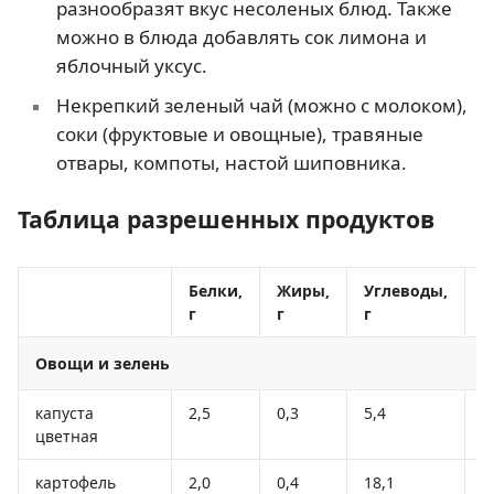
разнообразят вкус несоленых блюд. Также
можно в блюда добавлять сок лимона и
яблочный уксус.
Некрепкий зеленый чай (можно с молоком),
соки (фруктовые и овощные), травяные
отвары, компоты, настой шиповника.
Таблица разрешенных продуктов
Белки,
Жиры,
Углеводы,
К
г
г
г
к
Овощи и зелень
капуста
2,5
0,3
5,4
3
цветная
картофель
2,0
0,4
18,1
8