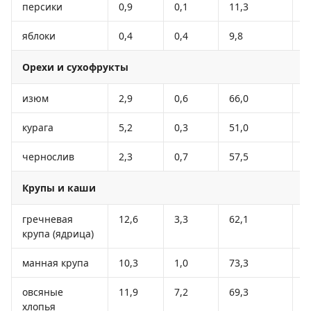
персики
0,9
0,1
11,3
4
яблоки
0,4
0,4
9,8
4
Орехи и сухофрукты
изюм
2,9
0,6
66,0
2
курага
5,2
0,3
51,0
2
чернослив
2,3
0,7
57,5
2
Крупы и каши
гречневая
12,6
3,3
62,1
3
крупа (ядрица)
манная крупа
10,3
1,0
73,3
3
овсяные
11,9
7,2
69,3
3
хлопья