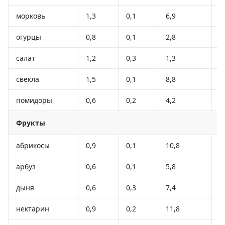
морковь
1,3
0,1
6,9
3
огурцы
0,8
0,1
2,8
1
салат
1,2
0,3
1,3
1
свекла
1,5
0,1
8,8
4
помидоры
0,6
0,2
4,2
2
Фрукты
абрикосы
0,9
0,1
10,8
4
арбуз
0,6
0,1
5,8
2
дыня
0,6
0,3
7,4
3
нектарин
0,9
0,2
11,8
4