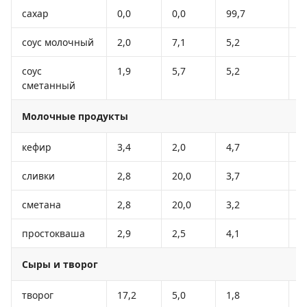
сахар
0,0
0,0
99,7
3
соус молочный
2,0
7,1
5,2
8
соус
1,9
5,7
5,2
7
сметанный
Молочные продукты
кефир
3,4
2,0
4,7
5
сливки
2,8
20,0
3,7
2
сметана
2,8
20,0
3,2
2
простокваша
2,9
2,5
4,1
5
Сыры и творог
творог
17,2
5,0
1,8
1