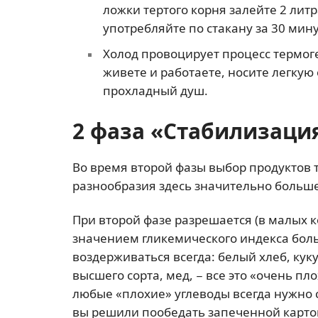
ложки тертого корня залейте 2 литр
употребляйте по стакану за 30 мину
Холод провоцирует процесс термог
живете и работаете, носите легкую
прохладный душ.
2 фаза «Стабилизаци
Во время второй фазы выбор продуктов т
разнообразия здесь значительно больше
При второй фазе разрешается (в малых к
значением гликемического индекса больш
воздерживаться всегда: белый хлеб, кук
высшего сорта, мед, − все это «очень пл
любые «плохие» углеводы всегда нужно 
вы решили пообедать запеченной картош