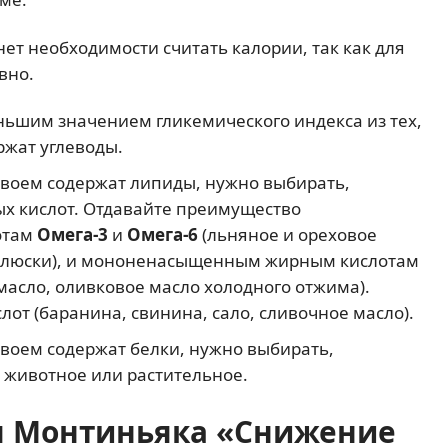
нет необходимости считать калории, так как для
вно.
ьшим значением гликемического индекса из тех,
ржат углеводы.
своем содержат липиды, нужно выбирать,
ых кислот. Отдавайте преимущество
отам
Омега-3
и
Омега-6
(льняное и ореховое
оллюски), и мононенасыщенным жирным кислотам
масло, оливковое масло холодного отжима).
т (баранина, свинина, сало, сливочное масло).
своем содержат белки, нужно выбирать,
 животное или растительное.
я Монтиньяка «Снижение