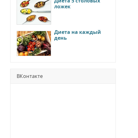
Диета 5 столовых
ложек
Диета на каждый
день
ВКонтакте