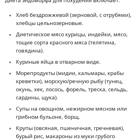
Диета эндоморфа для похудения включает:
Хлеб бездрожжевой (зерновой, с отрубями),
хлебцы цельнозерновые.
Диетическое мясо курицы, индейки, мясо,
тощие сорта красного мяса (телятина,
говядина).
Куриные яйца в отварном виде.
Морепродукты (мидии, кальмары, крабы
креветки), морскую/речную рыбу (тунец,
окунь, хек, лосось, форель, треска, сельдь,
сардины, щука).
Супы на овощном, нежирном мясном или
грибном бульоне, борщ.
Крупы (овсяная, пшеничная, гречневая),
бурый рис, макароны из муки грубого