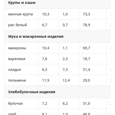
Крупы и каши
манная крупа
10,3
1,0
73,3
32
рис белый
6,7
0,7
78,9
34
Мука и макаронные изделия
макароны
10,4
1,1
69,7
33
вареники
7,6
2,3
18,7
15
оладьи
6,3
7,3
51,4
29
пельмени
11,9
12,4
29,0
27
Хлебобулочные изделия
булочки
7,2
6,2
51,0
31
хлеб
8,1
1,0
48,8
24