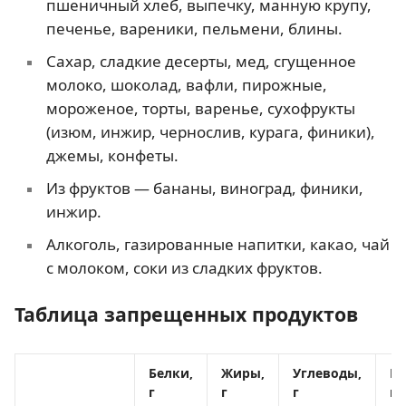
пшеничный хлеб, выпечку, манную крупу,
печенье, вареники, пельмени, блины.
Сахар, сладкие десерты, мед, сгущенное
молоко, шоколад, вафли, пирожные,
мороженое, торты, варенье, сухофрукты
(изюм, инжир, чернослив, курага, финики),
джемы, конфеты.
Из фруктов — бананы, виноград, финики,
инжир.
Алкоголь, газированные напитки, какао, чай
с молоком, соки из сладких фруктов.
Таблица запрещенных продуктов
Белки,
Жиры,
Углеводы,
Ка
г
г
г
кк