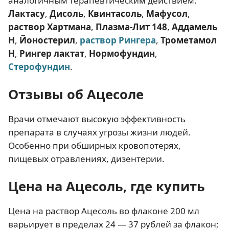
аналогичным терапевтическим действием:
Лактасу
,
Дисоль
,
Квинтасоль
,
Мафусол
,
раствор Хартмана
,
Плазма-Лит 148
,
Аддамель
Н
,
Йоностерил
,
раствор Рингера
,
Трометамол
Н
,
Рингер лактат
,
Нормофундин
,
Стерофундин
.
Отзывы об Ацесоле
Врачи отмечают высокую эффективность
препарата в случаях угрозы жизни людей.
Особенно при обширных кровопотерях,
пищевых отравлениях, дизентерии.
Цена на Ацесоль, где купить
Цена на раствор Ацесоль во флаконе 200 мл
варьирует в пределах 24 — 37 рублей за флакон;