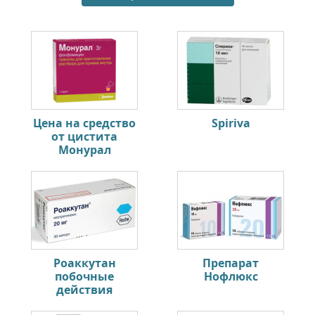
Цена на средство
Spiriva
от цистита
Монурал
Роаккутан
Препарат
побочные
Нофлюкс
действия