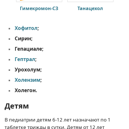
Гимекромон-СЗ
Танацехол
Хофитол
;
Сирин;
Гепациале;
Гептрал
;
Урохолум;
Холензим
;
Холегон.
Детям
В педиатрии детям 6-12 лет назначают по 1
таблетке трижды в сутки. Детям от 12 лет