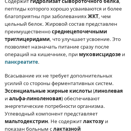
Содержит
гидролизат сывороточного белка
,
пептиды которого хорошо усваиваются и более
благоприятны при заболеваниях
ЖКТ
, чем
цельный белок. Жировой состав представлен
преимущественно
среднецепочечными
триглицеридами
, что улучшает усвоение. Это
позволяет назначать питание сразу после
операций на кишечнике, при
муковисцидозе
и
панкреатите
.
Всасывание их не требует дополнительных
усилий со стороны ферментативных систем.
Эссенциальные жирные кислоты
(
линолевая
и
альфа-линоленовая
) обеспечивают
энергетические потребности организма.
Углеводный компонент представляет
мальтодекстрин
. Не содержит
лактозу
и
показан больным с
лактазной