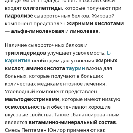
для детей от 1 года до 10 лет. В состав смеси
входят
олигопептиды
, которые получают при
гидролизе
сывороточных белков. Жировой
компонент представлен
жирными кислотами
—
альфа-линоленовая
и
линолевая
.
Наличие сывороточных белков и
триглицеридов
улучшает усвояемость.
L-
карнитин
необходим для усвоения
жирных
кислот
,
аминокислота
таурин
важна для
больных, которые получают в больших
количествах медикаментозное лечения.
Углеводный компонент представлен
мальтодекстринами
, которые имеют низкую
осмоляльность
и обеспечивают хорошие
вкусовые свойства. Также сбалансированным
является
витаминно-минеральный состав
.
Смесь Пептамен Юниор применяют как