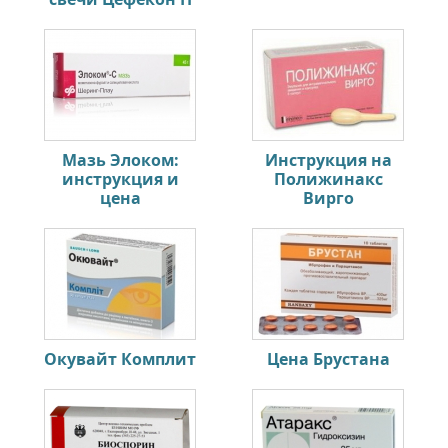
Мазь Элоком:
Инструкция на
инструкция и
Полижинакс
цена
Вирго
Окувайт Комплит
Цена Брустана