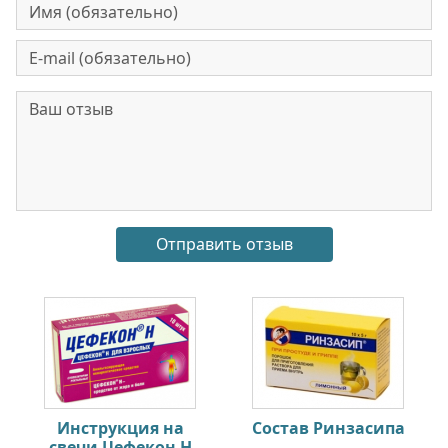
Инструкция на
Состав Ринзасипа
свечи Цефекон Н