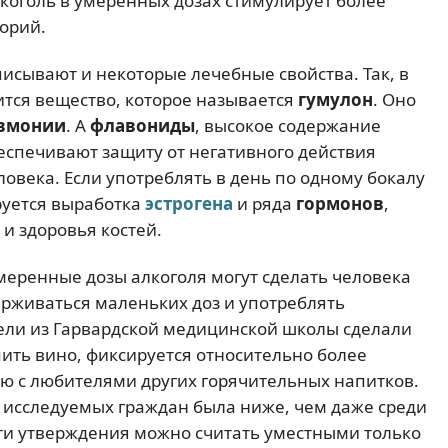
алкоголь в умеренных дозах стимулирует более
орий.
исывают и некоторые лечебные свойства. Так, в
ится вещество, которое называется
гумулон
. Оно
вмонии
. А
флавониды
, высокое содержание
беспечивают защиту от негативного действия
овека. Если употреблять в день по одному бокалу
руется выработка
эстрогена
и ряда
гормонов
,
и здоровья костей.
умеренные дозы алкоголя могут сделать человека
рживаться маленьких доз и употреблять
тели из Гарвардской медицинской школы сделали
 пить вино, фиксируется относительно более
ю с любителями других горячительных напитков.
е исследуемых граждан была ниже, чем даже среди
эти утверждения можно считать уместными только