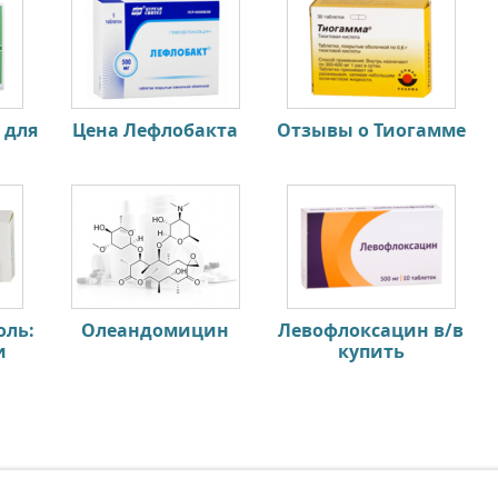
 для
Цена Лефлобакта
Отзывы о Тиогамме
оль:
Олеандомицин
Левофлоксацин в/в
и
купить