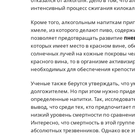
отказался от алкоголя. Дело в том, что 
интенсивный процесс сжигания килокал
Кроме того, алкогольным напиткам прип
хмеле, из которого делают пиво, содерж
позволяет предотвращать развитие
пне
которых имеет место в красном вине, о
солнечных лучей на кожные покровы чел
красного вина, то в организме активизи
необходимых для обеспечения крепости 
Ученые также берутся утверждать, что 
долгожителем. Но при этом нужно приде
определенные напитки. Так, исследова
вывод, что среди тех, кто предпочитает
низкий уровень смертности по сравнени
Интересно, что смертность в этой групп
абсолютных трезвенников. Однако все 