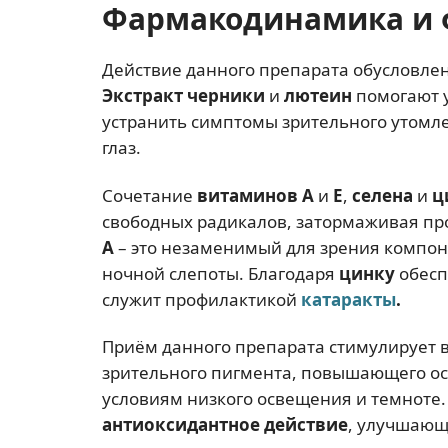
Фармакодинамика и 
Действие данного препарата обусловлен
Экстракт черники
и
лютеин
помогают у
устранить симптомы зрительного утомле
глаз.
Сочетание
витаминов A
и
E
,
селена
и
ц
свободных радикалов, затормаживая про
A
– это незаменимый для зрения компоне
ночной слепоты. Благодаря
цинку
обесп
служит профилактикой
катаракты
.
Приём данного препарата стимулирует 
зрительного пигмента, повышающего ос
условиям низкого освещения и темноте.
антиоксидантное
действие
, улучшающ