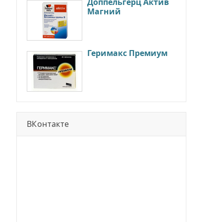
Доппельгерц Актив
Магний
Геримакс Премиум
ВКонтакте