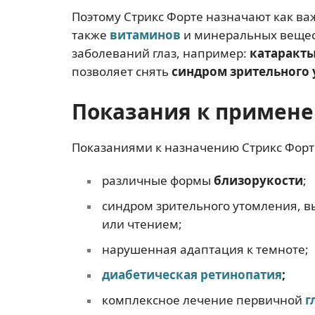
Поэтому Стрикс Форте назначают как в
также
витаминов
и минеральных вещес
заболеваний глаз, например:
катаракт
позволяет снять
синдром зрительного
Показания к примен
Показаниями к назначению Стрикс Форт
различные формы
близорукости
;
синдром зрительного утомления, 
или чтением;
нарушенная адаптация к темноте;
диабетическая ретинопатия
;
комплексное лечение первичной
г