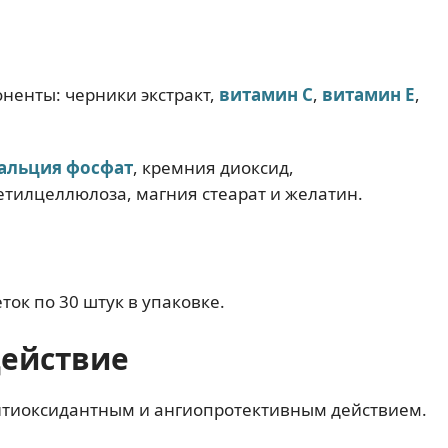
ненты: черники экстракт,
витамин С
,
витамин Е
,
альция фосфат
, кремния диоксид,
етилцеллюлоза, магния стеарат и желатин.
ток по 30 штук в упаковке.
действие
нтиоксидантным и ангиопротективным действием.