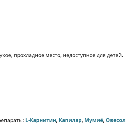
хое, прохладное место, недоступное для детей.
репараты:
L-Карнитин
,
Капилар
,
Мумиё
,
Овесол