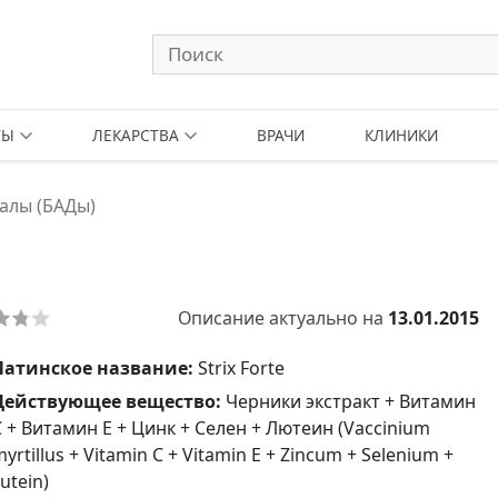
ТЫ
ЛЕКАРСТВА
ВРАЧИ
КЛИНИКИ
алы (БАДы)
Описание актуально на
13.01.2015
Латинское название:
Strix Forte
Действующее вещество:
Черники экстракт + Витамин
С + Витамин Е + Цинк + Селен + Лютеин (Vaccinium
yrtillus + Vitamin C + Vitamin Е + Zincum + Selenium +
utein)