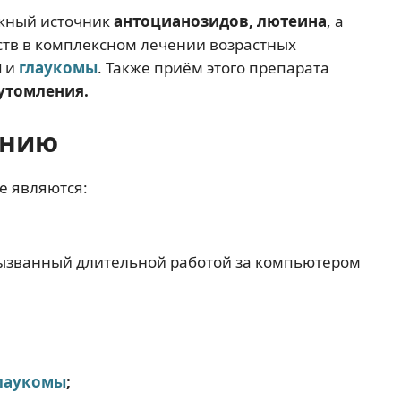
ажный источник
антоцианозидов, лютеина
, а
тв в комплексном лечении возрастных
ы
и
глаукомы
. Также приём этого препарата
 утомления
.
ению
е являются:
вызванный длительной работой за компьютером
лаукомы
;