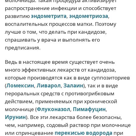
молочницы. Такая процедура активизирует
распространение инфекции и способствует
развитию
эндометрита
,
эндометриоза
,
воспалительных процессов матки. Поэтому
лучше о том, что делать при кандидозе,
спрашивать у врача и выполнять его
предписания.
Ведь в настоящее время существует очень
много эффективных лекарств от кандидоза,
которые производятся как в виде суппозиториев
(
Ломексин
,
Ливарол
,
Залаин
), так и в виде
пероральных средств с противогрибковым
действием, применяемых при хронической
молочнице (
Флуконазол
,
Пимафуцин
,
Ирунин
). Все эти лекарства более безопасны,
чем, например, содовый раствор при молочнице
или спринцевание
перекисью водорода
при