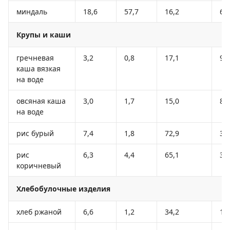
миндаль
18,6
57,7
16,2
64
Крупы и каши
гречневая
3,2
0,8
17,1
90
каша вязкая
на воде
овсяная каша
3,0
1,7
15,0
88
на воде
рис бурый
7,4
1,8
72,9
33
рис
6,3
4,4
65,1
33
коричневый
Хлебобулочные изделия
хлеб ржаной
6,6
1,2
34,2
16