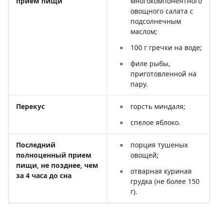
прием пищи
многокомпонентного
овощного салата с
подсолнечным
маслом;
100 г гречки на воде;
филе рыбы,
приготовленной на
пару.
Перекус
горсть миндаля;
спелое яблоко.
Последний
порция тушеных
полноценный прием
овощей;
пищи, не позднее, чем
отварная куриная
за 4 часа до сна
грудка (не более 150
г).