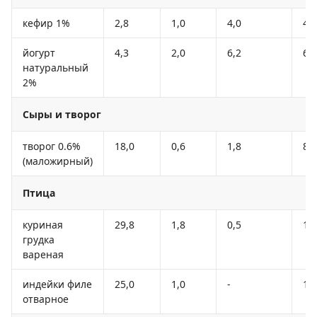
кефир 1%
2,8
1,0
4,0
40
йогурт
4,3
2,0
6,2
60
натуральный
2%
Сыры и творог
творог 0.6%
18,0
0,6
1,8
88
(маложирный)
Птица
куриная
29,8
1,8
0,5
13
грудка
вареная
индейки филе
25,0
1,0
-
13
отварное