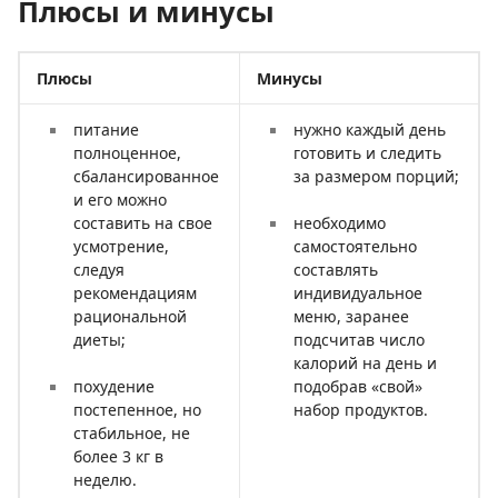
Плюсы и минусы
Плюсы
Минусы
питание
нужно каждый день
полноценное,
готовить и следить
сбалансированное
за размером порций;
и его можно
составить на свое
необходимо
усмотрение,
самостоятельно
следуя
составлять
рекомендациям
индивидуальное
рациональной
меню, заранее
диеты;
подсчитав число
калорий на день и
похудение
подобрав «свой»
постепенное, но
набор продуктов.
стабильное, не
более 3 кг в
неделю.