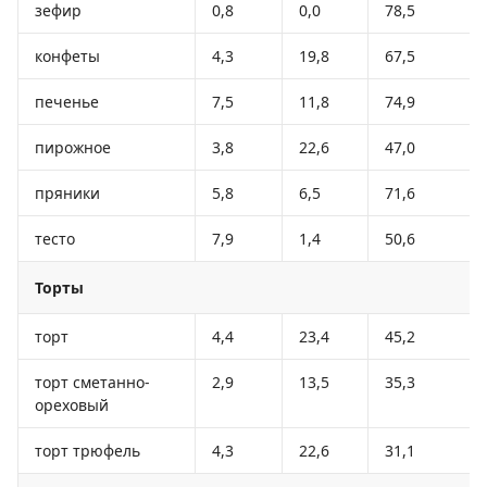
зефир
0,8
0,0
78,5
конфеты
4,3
19,8
67,5
печенье
7,5
11,8
74,9
пирожное
3,8
22,6
47,0
пряники
5,8
6,5
71,6
тесто
7,9
1,4
50,6
Торты
торт
4,4
23,4
45,2
торт сметанно-
2,9
13,5
35,3
ореховый
торт трюфель
4,3
22,6
31,1