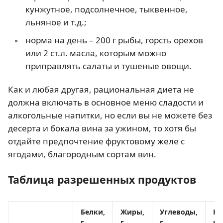
кунжутное, подсолнечное, тыквенное,
льняное и т.д.;
норма на день – 200 г рыбы, горсть орехов
или 2 ст.л. масла, которым можно
приправлять салаты и тушеные овощи.
Как и любая другая, рациональная диета не
должна включать в основное меню сладости и
алкогольные напитки, но если вы не можете без
десерта и бокала вина за ужином, то хотя бы
отдайте предпочтение фруктовому желе с
ягодами, благородным сортам вин.
Таблица разрешенных продуктов
Белки,
Жиры,
Углеводы,
Ка
г
г
г
кк