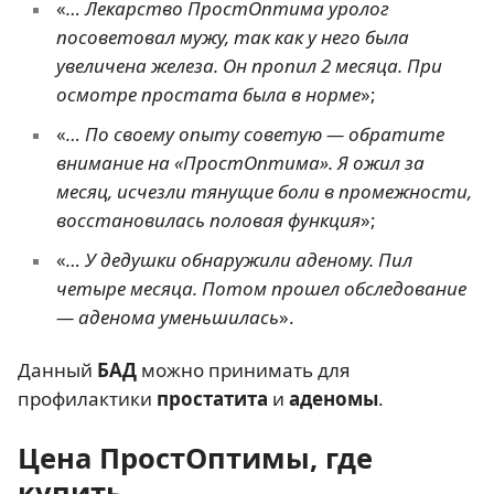
«
… Лекарство ПростОптима уролог
посоветовал мужу, так как у него была
увеличена железа. Он пропил 2 месяца. При
осмотре простата была в норме
»;
«
… По своему опыту советую — обратите
внимание на «ПростОптима». Я ожил за
месяц, исчезли тянущие боли в промежности,
восстановилась половая функция
»;
«
… У дедушки обнаружили аденому. Пил
четыре месяца. Потом прошел обследование
— аденома уменьшилась
».
Данный
БАД
можно принимать для
профилактики
простатита
и
аденомы
.
Цена ПростОптимы, где
купить