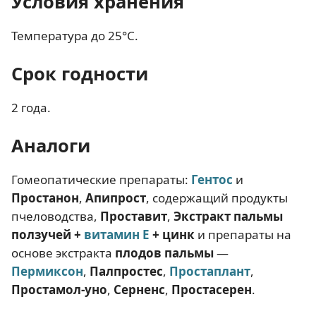
Условия хранения
Температура до 25°С.
Срок годности
2 года.
Аналоги
Гомеопатические препараты:
Гентос
и
Простанон
,
Апипрост
, содержащий продукты
пчеловодства,
Проставит
,
Экстракт пальмы
ползучей +
витамин Е
+ цинк
и препараты на
основе экстракта
плодов пальмы
—
Пермиксон
,
Палпростес
,
Простаплант
,
Простамол-уно
,
Серненс
,
Простасерен
.