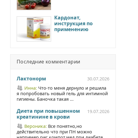
Кардонат,
инструкция по
применению
Последние комментарии
Лактонорм
30.07.2026
Инна:
Что-то меня дернуло и решила
я попробовать новый гель для интимной
гигиены. Баночка такая ...
Диета при повышенном
19.07.2026
креатинине в крови
Вероника:
Все понятно,но
действительно что при ПН можно
например рис,компот,мед при диабете ...