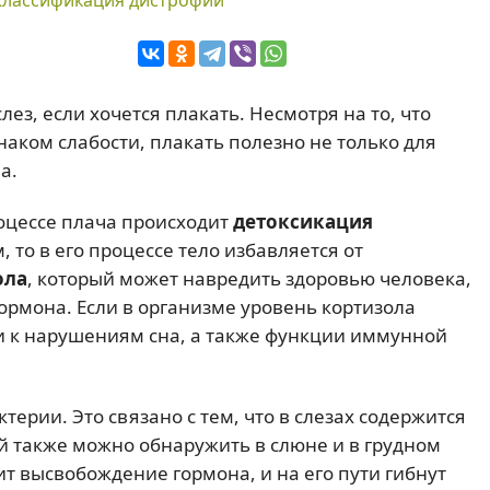
Классификация дистрофий
ез, если хочется плакать. Несмотря на то, что
наком слабости, плакать полезно не только для
а.
роцессе плача происходит
детоксикация
м, то в его процессе тело избавляется от
ола
, который может навредить здоровью человека,
гормона. Если в организме уровень кортизола
и к нарушениям сна, а также функции иммунной
ктерии. Это связано с тем, что в слезах содержится
ый также можно обнаружить в слюне и в грудном
ит высвобождение гормона, и на его пути гибнут