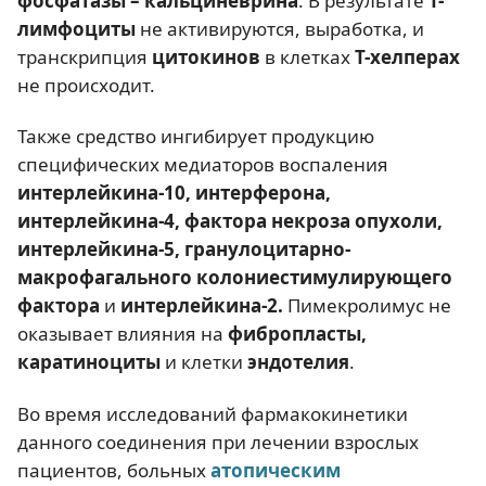
фосфатазы – кальциневрина
. В результате
Т-
лимфоциты
не активируются, выработка, и
транскрипция
цитокинов
в клетках
Т-хелперах
не происходит.
Также средство ингибирует продукцию
специфических медиаторов воспаления
интерлейкина-10, интерферона,
интерлейкина-4, фактора некроза опухоли,
интерлейкина-5, гранулоцитарно-
макрофагального колониестимулирующего
фактора
и
интерлейкина-2.
Пимекролимус не
оказывает влияния на
фибропласты,
каратиноциты
и клетки
эндотелия
.
Во время исследований фармакокинетики
данного соединения при лечении взрослых
пациентов, больных
атопическим