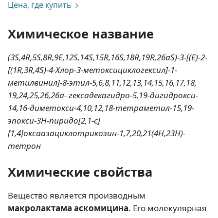
Цена, где купить
Химическое название
(3S,4R,5S,8R,9E,12S,14S,15R,16S,18R,19R,26aS)-3-[(E)-2-
[(1R,3R,4S)-4-Хлор-3-метоксициклогексил]-1-
метилвинил]-8-этил-5,6,8,11,12,13,14,15,16,17,18,
19,24,25,26,26a- гексадекагидро-5,19-дигидрокси-
14,16-диметокси-4,10,12,18-тетраметил-15,19-
эпокси-3H-пиридо[2,1-c]
[1,4]оксаазациклотрикозин-1,7,20,21(4H,23H)-
тетрон
Химические свойства
Вещество является производным
макролактама аскомицина
. Его молекулярная