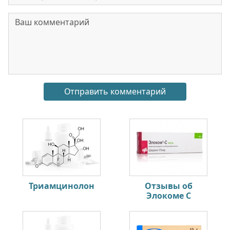
Триамцинолон
Отзывы об
Элокоме С