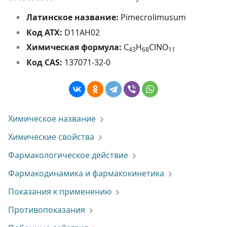
Латинское название:
Pimecrolimusum
Код АТХ:
D11AH02
Химическая формула:
C
H
ClNO
4
3
6
8
1
1
Код CAS:
137071-32-0
Химическое название
Химические свойства
Фармакологическое действие
Фармакодинамика и фармакокинетика
Показания к применению
Противопоказания