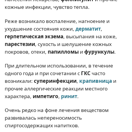
кожные инфекции, чувство тепла.
Реже возникало воспаление, нагноение и
ухудшение состояния кожи,
дерматит
,
герпетическая экзема
, высыпания на коже,
парестезии
, сухость и шелушение кожных
покровов, отеки,
папилломы
и
фурункулы
.
При длительном использовании, в течение
одного года и при сочетании с
ГКС
часто
возникали:
суперинфекции
,
крапивница
и
прочие аллергические реакции местного
характера,
импетиго
,
ринит
.
Очень редко на фоне лечения веществом
развивалась непереносимость
спиртосодержащих напитков.