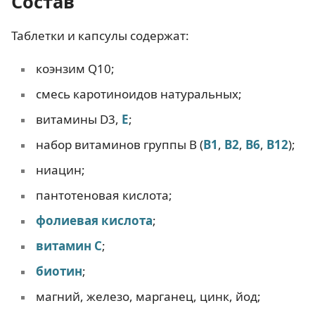
Состав
Таблетки и капсулы содержат:
коэнзим Q10;
смесь каротиноидов натуральных;
витамины D3,
Е
;
набор витаминов группы В (
В1
,
В2
,
В6
,
В12
);
ниацин;
пантотеновая кислота;
фолиевая кислота
;
витамин С
;
биотин
;
магний, железо, марганец, цинк, йод;