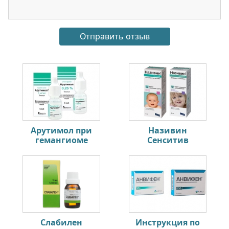
Арутимол при
Називин
гемангиоме
Сенситив
Слабилен
Инструкция по