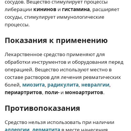
сосудов. Вещество стимулирует процессы
либерации
кининов
и
гистамина
, расширяет
сосуды, стимулирует иммунологические
процессы.
Показания к применению
Лекарственное средство применяют для
обработки инструментов и оборудования перед
операцией. Вещество используют местно в
составе растворов для лечения ревматических
болей,
миозита
,
радикулита
,
невралгии
,
периартритов
,
поли-
и
моноартритов
.
Противопоказания
Средство нельзя использовать при наличии
аллергии
,
дерматита
в месте нанесения,