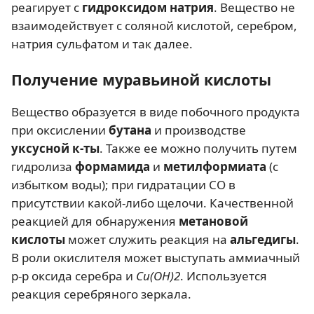
реагирует с
гидроксидом натрия
. Вещество не
взаимодействует с соляной кислотой, серебром,
натрия сульфатом и так далее.
Получение муравьиной кислоты
Вещество образуется в виде побочного продукта
при оксислении
бутана
и производстве
уксусной к-ты
. Также ее можно получить путем
гидролиза
формамида
и
метилформиата
(с
избытком воды); при гидратации СО в
присутствии какой-либо щелочи. Качественной
реакцией для обнаружения
метановой
кислоты
может служить реакция на
альгедигы
.
В роли окислителя может выступать аммиачный
р-р оксида серебра и
Си(ОН)2
. Используется
реакция серебряного зеркала.