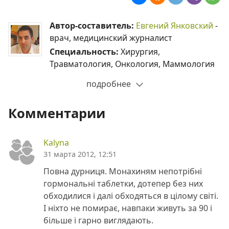
Автор-составитель:
Евгений Янковский
-
врач, медицинский журналист
Специальность:
Хирургия,
Травматология, Онкология, Маммология
подробнее
Комментарии
Kalyna
31 марта 2012, 12:51
Повна дурниця. Монахиням непотрібні
гормональні таблетки, дотепер без них
обходилися і далі обходяться в цілому світі.
І ніхто не помирає, навпаки живуть за 90 і
більше і гарно виглядають.