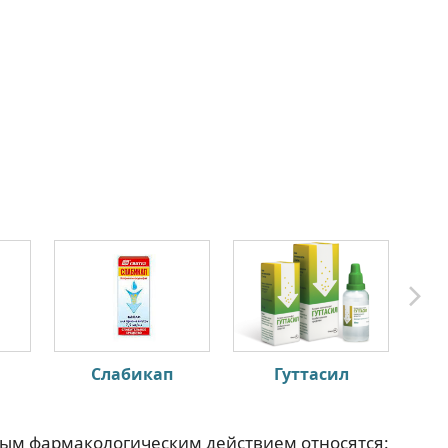
Слабикап
Гуттасил
ным фармакологическим действием относятся: