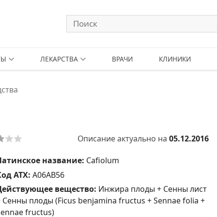
ТЫ
ЛЕКАРСТВА
ВРАЧИ
КЛИНИКИ
дства
Описание актуально на
05.12.2016
Латинское название:
Cafiolum
Код АТХ:
A06AB56
Действующее вещество:
Инжира плоды + Сенны лист
 Сенны плоды (Ficus benjamina fructus + Sennae folia +
ennae fructus)