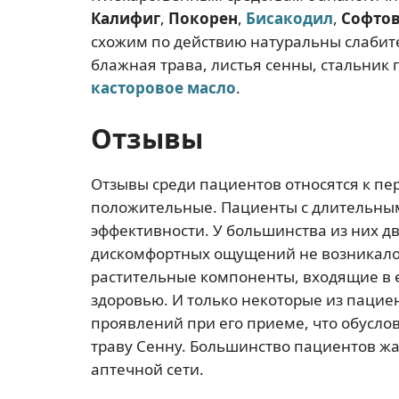
Калифиг
,
Покорен
,
Бисакодил
,
Софто
схожим по действию натуральны слабите
блажная трава, листья сенны, стальник 
касторовое масло
.
Отзывы
Отзывы среди пациентов относятся к пе
положительные. Пациенты с длительны
эффективности. У большинства из них 
дискомфортных ощущений не возникало. 
растительные компоненты, входящие в е
здоровью. И только некоторые из пацие
проявлений при его приеме, что обусл
траву Сенну. Большинство пациентов жа
аптечной сети.