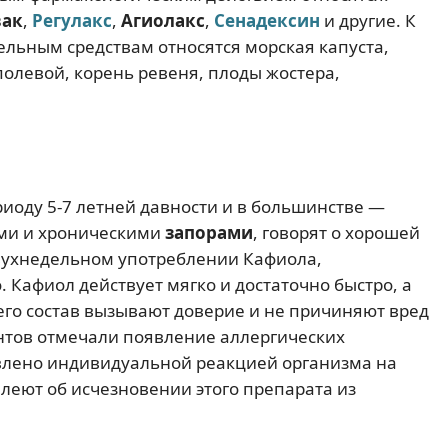
вак
,
Регулакс
,
Агиолакс
,
Сенадексин
и другие. К
льным средствам относятся морская капуста,
полевой, корень ревеня, плоды жостера,
риоду 5-7 летней давности и в большинстве —
ми и хроническими
запорами
, говорят о хорошей
двухнедельном употреблении Кафиола,
Кафиол действует мягко и достаточно быстро, а
го состав вызывают доверие и не причиняют вред
нтов отмечали появление аллергических
овлено индивидуальной реакцией организма на
леют об исчезновении этого препарата из