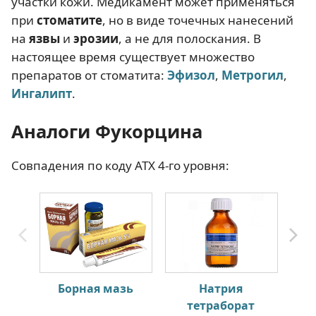
участки кожи. Медикамент может применяться
при
стоматите
, но в виде точечных нанесений
на
язвы
и
эрозии
, а не для полоскания. В
настоящее время существует множество
препаратов от стоматита:
Эфизол
,
Метрогил
,
Ингалипт
.
Аналоги Фукорцина
Совпадения по коду АТХ 4-го уровня:
Борная мазь
Натрия
Бо
тетраборат