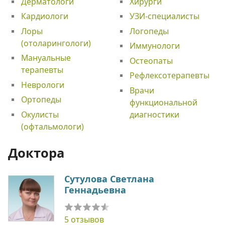
Дерматологи
Хирурги
Кардиологи
УЗИ-специалисты
Лоры
Логопеды
(отоларингологи)
Иммунологи
Мануальные
Остеопаты
терапевты
Рефлексотерапевты
Неврологи
Врачи
Ортопеды
функциональной
Окулисты
диагностики
(офтальмологи)
Доктора
Сутулова Светлана
Геннадьевна
5 отзывов