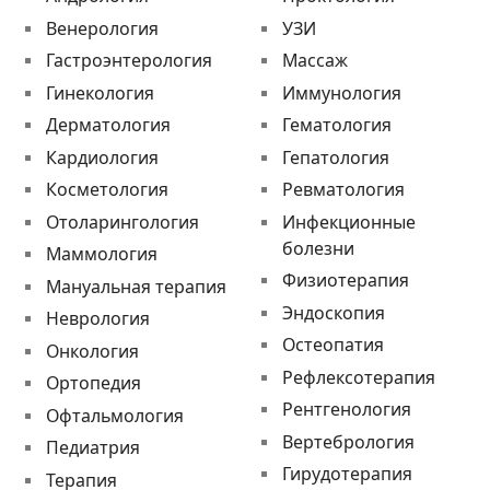
Венерология
УЗИ
Гастроэнтерология
Массаж
Гинекология
Иммунология
Дерматология
Гематология
Кардиология
Гепатология
Косметология
Ревматология
Отоларингология
Инфекционные
болезни
Маммология
Физиотерапия
Мануальная терапия
Эндоскопия
Неврология
Остеопатия
Онкология
Рефлексотерапия
Ортопедия
Рентгенология
Офтальмология
Вертебрология
Педиатрия
Гирудотерапия
Терапия