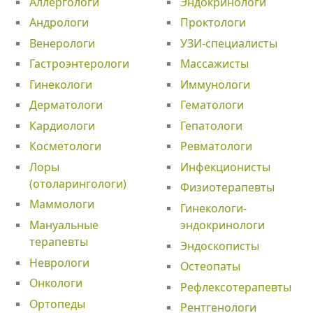
Аллергологи
Эндокринологи
Андрологи
Проктологи
Венерологи
УЗИ-специалисты
Гастроэнтерологи
Массажисты
Гинекологи
Иммунологи
Дерматологи
Гематологи
Кардиологи
Гепатологи
Косметологи
Ревматологи
Лоры
Инфекционисты
(отоларингологи)
Физиотерапевты
Маммологи
Гинекологи-
Мануальные
эндокринологи
терапевты
Эндоскописты
Неврологи
Остеопаты
Онкологи
Рефлексотерапевты
Ортопеды
Рентгенологи