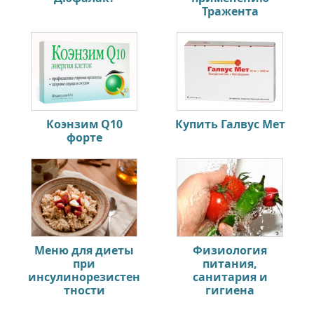
Тражента
Коэнзим Q10
Купить Галвус Мет
форте
Меню для диеты
Физиология
при
питания,
инсулинорезистен
санитария и
тности
гигиена