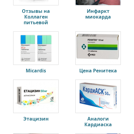
Отзывы на
Инфаркт
Коллаген
миокарда
питьевой
Micardis
Цена Ренитека
Этацизин
Аналоги
Кардиаска