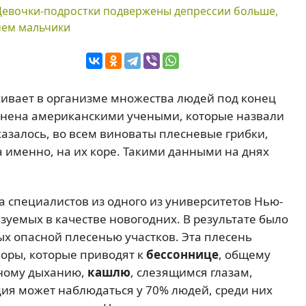
Девочки-подростки подвержены депрессии больше,
чем мальчики
хивает в организме множества людей под конец
яснена американскими учеными, которые назвали
казалось, во всем виноваты плесневые грибки,
 именно, на их коре. Такими данными на днях
а специалистов из одного из университетов Нью-
зуемых в качестве новогодних. В результате было
х опасной плесенью участков. Эта плесень
поры, которые приводят к
бессоннице
, общему
нному дыханию,
кашлю
, слезящимся глазам,
ция может наблюдаться у 70% людей, среди них