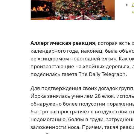
Аллергическая реакция
, которая вспы
календарного года, наконец, была объ
ее «синдромом новогодней елки». Как о
произрастающие на хвойных деревьях, а
поделилась газета The Daily Telegraph.
Для подтверждения своих догадок групп
Йорка занялась учением 28 елок, исполь
обнаружено более полусотни пораженны
быстро распространяет в воздухе свои с
недомоганию, болям в груди, затрудне
заложенности носа. Причем, такая реак