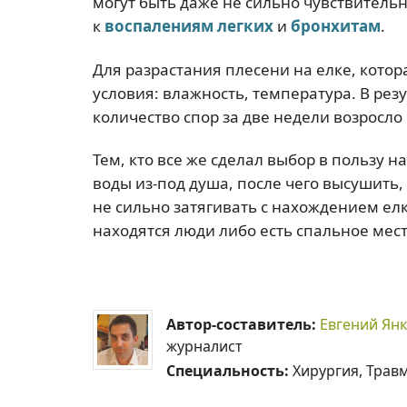
могут быть даже не сильно чувствитель
к
воспалениям легких
и
бронхитам
.
Для разрастания плесени на елке, котор
условия: влажность, температура. В ре
количество спор за две недели возросло в
Тем, кто все же сделал выбор в пользу н
воды из-под душа, после чего высушить,
не сильно затягивать с нахождением елк
находятся люди либо есть спальное мест
Автор-составитель:
Евгений Ян
журналист
Специальность:
Хирургия, Трав