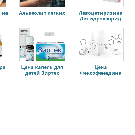
 на
Альвеолит легких
Левоцетиризина
Дигидрохлорид
ра
Цена капель для
Цена
детей Зиртек
Фексофенадина