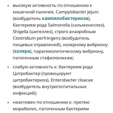
высокую активность по отношению к
кишечной палочке, Campylobacter jejuni
(возбудитель
кампилобактериоза
),
бактериям рода Salmonella (сальмонеллез),
Shigella (шигеллез), строго анаэробным
Clostridium perfringens (возбудитель
пищевых отравлений), холерному вибриону
(
холера
), парагемолитическому вибриону,
патогенным стафилококкам;
слабую активность к: бактериям рода
Цитробактер (провоцируют
цитробактериоз), Enterobacter cloacae
(возбудитель внутригоспитальных
инфекций);
неактивен по отношению к: протею
мирабилис, патогенным бактериям