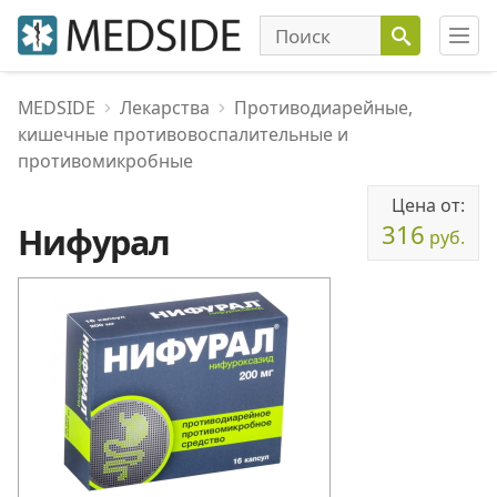
MEDSIDE
Лекарства
Противодиарейные,
кишечные противовоспалительные и
противомикробные
Цена от:
316
Нифурал
руб.