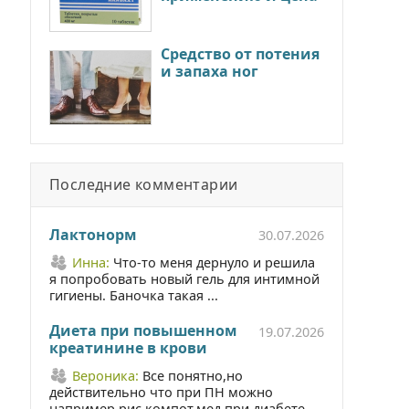
Средство от потения
и запаха ног
Последние комментарии
Лактонорм
30.07.2026
Инна:
Что-то меня дернуло и решила
я попробовать новый гель для интимной
гигиены. Баночка такая ...
Диета при повышенном
19.07.2026
креатинине в крови
Вероника:
Все понятно,но
действительно что при ПН можно
например рис,компот,мед при диабете ...