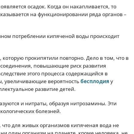
оявляется осадок. Когда он накапливается, то
 сказывается на функционировании ряда органов –
янном потреблении кипяченой воды происходит
 которую прокипятили повторно. Дело в том, что в
е соединения, повышающие риск развития
вследствие этого процесса содержащийся в
ы, увеличивающие вероятность
бесплодия
у
лектуальное развитие детей.
азуются и нитраты, образуя нитрозамины. Эти
кологических болезней.
, что для живых организмов кипяченая вода не
ни один организм на планете, кроме человека, не