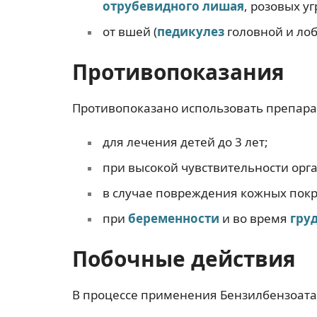
отрубевидного лишая
, розовых у
от вшей (
педикулез
головной и лоб
Противопоказания
Противопоказано использовать препара
для лечения детей до 3 лет;
при высокой чувствительности орг
в случае повреждения кожных покр
при
беременности
и во время
гру
Побочные действия
В процессе применения Бензилбензоата