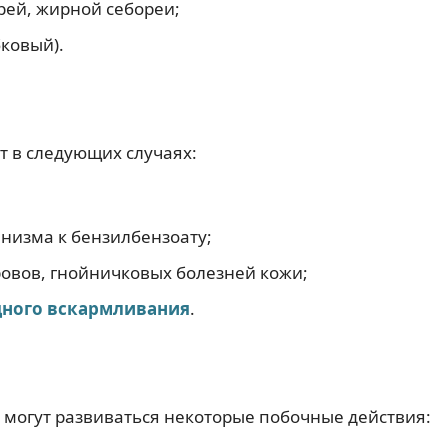
грей, жирной себореи;
ковый).
т в следующих случаях:
анизма к бензилбензоату;
овов, гнойничковых болезней кожи;
дного вскармливания
.
 могут развиваться некоторые побочные действия: