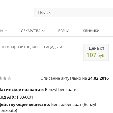
ТЫ
ЛЕКАРСТВА
ВРАЧИ
КЛИНИКИ
эктопаразитов, инсектициды и
Цена от:
107
руб.
Описание актуально на
24.02.2016
Латинское название:
Benzyl benzoate
Код АТХ:
P03AX01
Действующее вещество:
Бензилбензоат (Benzyl
benzoate)