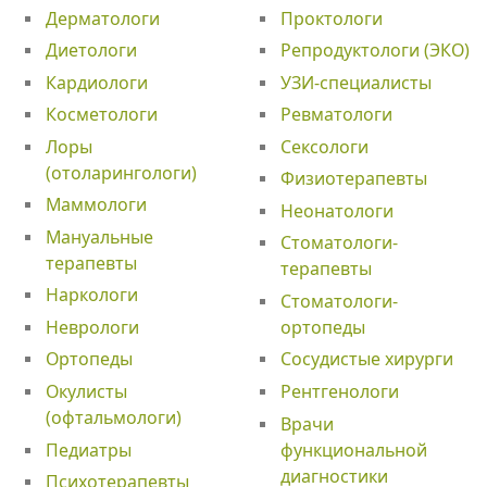
Дерматологи
Проктологи
Диетологи
Репродуктологи (ЭКО)
Кардиологи
УЗИ-специалисты
Косметологи
Ревматологи
Лоры
Сексологи
(отоларингологи)
Физиотерапевты
Маммологи
Неонатологи
Мануальные
Стоматологи-
терапевты
терапевты
Наркологи
Стоматологи-
Неврологи
ортопеды
Ортопеды
Сосудистые хирурги
Окулисты
Рентгенологи
(офтальмологи)
Врачи
Педиатры
функциональной
диагностики
Психотерапевты