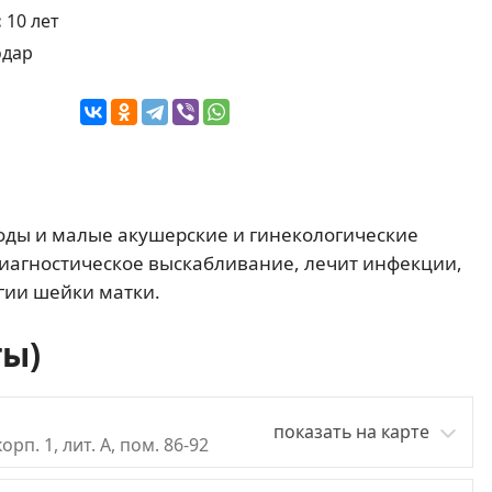
:
10 лет
одар
оды и малые акушерские и гинекологические
иагностическое выскабливание, лечит инфекции,
гии шейки матки.
ты)
показать на карте
орп. 1, лит. А, пом. 86-92