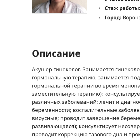
Стаж работы
Город:
Ворон
Описание
Акушер-гинеколог. Занимается гинеколо
гормональную терапию, занимается под
гормональной терапии во время менопа
заместительную терапию); консультиру
различных заболеваний; лечит и диагн
беременности; воспалительные заболева
вирусные; проводит завершение берем
развивающаяся); консультирует несове
проводит коррекцию тазового дна и пр