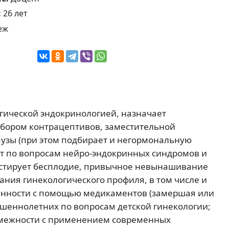
:
26 лет
еж
гической эндокринологией, назначает
бором контрацептивов, заместительной
узы (при этом подбирает и негормональную
ет по вопросам нейро-эндокринных синдромов и
остирует бесплодие, привычное невынашивание
ния гинекологического профиля, в том числе и
енности с помощью медикаментов (замершая или
ршеннолетних по вопросам детской гинекологии;
омежности с применением современных