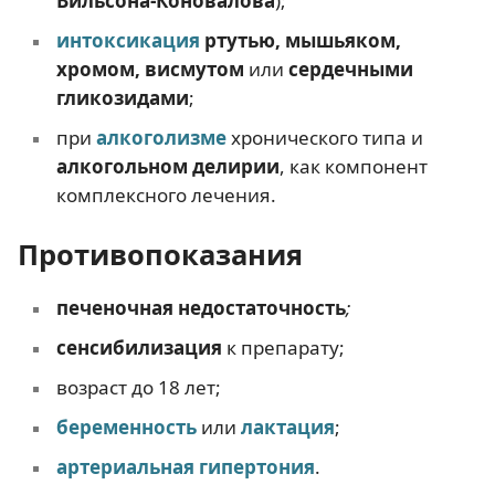
Вильсона-Коновалова
);
интоксикация
ртутью, мышьяком,
хромом, висмутом
или
сердечными
гликозидами
;
при
алкоголизме
хронического типа и
алкогольном делирии
, как компонент
комплексного лечения.
Противопоказания
печеночная недостаточность
;
сенсибилизация
к препарату;
возраст до 18 лет;
беременность
или
лактация
;
артериальная гипертония
.