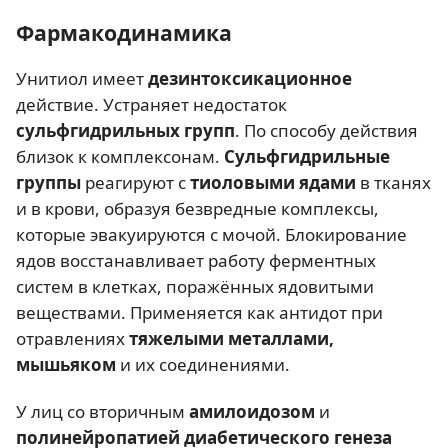
Фармакодинамика
Унитиол имеет
дезинтоксикационное
действие. Устраняет недостаток
сульфгидрильных групп
. По способу действия
близок к комплексонам.
Сульфгидрильные
группы
реагируют с
тиоловыми ядами
в тканях
и в крови, образуя безвредные комплексы,
которые эвакуируются с мочой. Блокирование
ядов восстанавливает работу ферментных
систем в клетках, поражённых ядовитыми
веществами. Применяется как антидот при
отравлениях
тяжелыми металлами,
мышьяком
и их соединениями.
У лиц со вторичным
амилоидозом
и
полинейропатией диабетического генеза