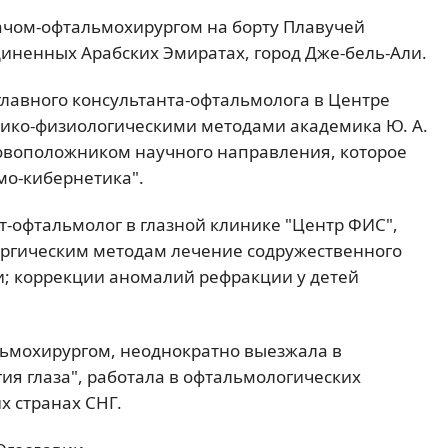
врачом-офтальмохирургом на борту Плавучей
иненных Арабских Эмиратах, город Дже-бель-Али.
главного консультанта-офтальмолога в Центре
тико-физиологическими методами академика Ю. А.
новоположником научного направления, которое
мо-кибернетика".
нт-офтальмолог в глазной клинике "Центр ФИС",
ургическим методам лечение содружественного
и; коррекции аномалий рефракции у детей
ьмохирургом, неоднократно выезжала в
я глаза", работала в офтальмологических
х странах СНГ.