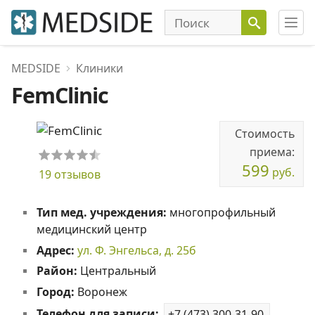
MEDSIDE
Клиники
FemClinic
Стоимость
приема:
599
руб.
19 отзывов
Тип мед. учреждения:
многопрофильный
медицинский центр
Адрес:
ул. Ф. Энгельса, д. 25б
Район:
Центральный
Город:
Воронеж
Телефон для записи:
+7 (473) 300-31-90