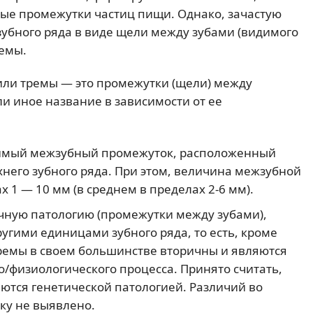
ные промежутки частиц пищи. Однако, зачастую
зубного ряда в виде щели между зубами (видимого
ремы.
или тремы — это промежутки (щели) между
и иное название в зависимости от ее
димый межзубный промежуток, расположенный
его зубного ряда. При этом, величина межзубной
 1 — 10 мм (в среднем в пределах 2-6 мм).
чную патологию (промежутки между зубами),
ими единицами зубного ряда, то есть, кроме
Тремы в своем большинстве вторичны и являются
о/физиологического процесса. Принято считать,
ются генетической патологией. Различий во
ку не выявлено.