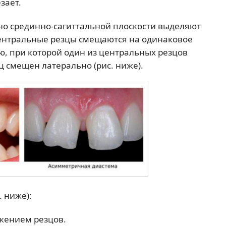
зает.
о срединно-сагиттальной плоскости выделяют
ентральные резцы смещаются на одинаковое
, при которой один из центральных резцов
ц смещен латерально (рис. ниже).
 ниже):
жением резцов.