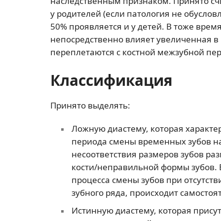
наследственным признаком. Принято счи
у родителей (если патология не обуслов
50% проявляется и у детей. В тоже вре
непосредственно влияет увеличенная в 
переплетаются с костной межзубной пе
Классификация
Принято выделять:
Ложную диастему, которая характер
периода смены временных зубов на
несоответствия размеров зубов ра
кости/неправильной формы зубов. 
процесса смены зубов при отсутств
зубного ряда, происходит самостоя
Истинную диастему, которая присут