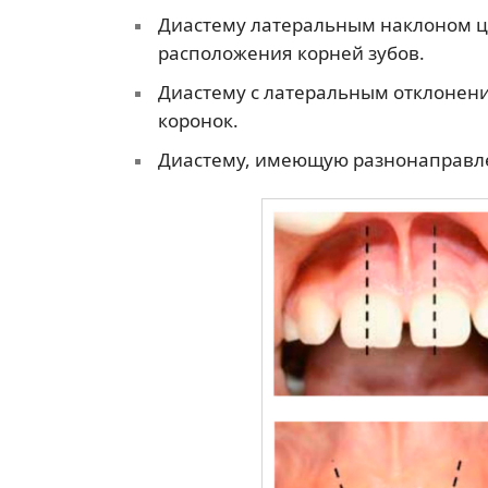
Диастему латеральным наклоном ц
расположения корней зубов.
Диастему с латеральным отклонен
коронок.
Диастему, имеющую разнонаправле