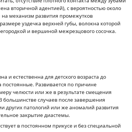
тать, отсутствие плотного контакта между зубами
лена вторичной адентией), с вероятностью около
мя на механизм развития промежутков
размере уздечка верхней губы, волокна которой
регородкой и вершиной межрезцового сосочка.
на и естественна для детского возраста до
 постоянные. Развивается по причине
змеру челюсти или же в результате смещения
В большинстве случаев после завершения
ии других патологий или же аномалий развития
тельное закрытие диастемы.
ствует в постоянном прикусе и без специальной