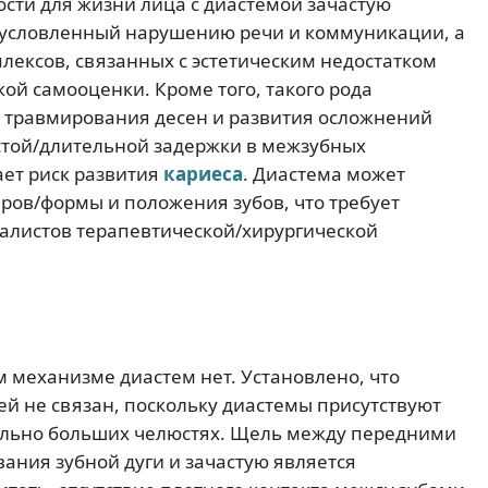
ости для жизни лица с диастемой зачастую
бусловленный нарушению речи и коммуникации, а
плексов, связанных с эстетическим недостатком
кой самооценки. Кроме того, такого рода
о травмирования десен и развития осложнений
стой/длительной задержки в межзубных
ает риск развития
кариеса
. Диастема может
ров/формы и положения зубов, что требует
алистов терапевтической/хирургической
 механизме диастем нет. Установлено, что
ей не связан, поскольку диастемы присутствуют
ально больших челюстях. Щель между передними
ания зубной дуги и зачастую является