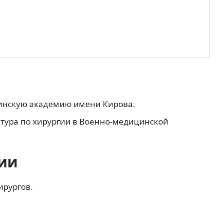
цинскую академию имени Кирова.
атура по хирургии в Военно-медицинской
ии
ирургов.