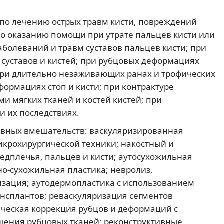
по лечению острых травм кисти, повреждений
по оказанию помощи при утрате пальцев кисти или
болеваний и травм суставов пальцев кисти; при
 суставов и кистей; при рубцовых деформациях
при длительно незаживающих ранах и трофических
ормациях стоп и кисти; при контрактуре
и мягких тканей и костей кистей; при
и их последствиях.
вных вмешательств: васкуляризированная
крохирургической техники; накостный и
едплечья, пальцев и кисти; аутосухожильная
о-сухожильная пластика; невролиз,
изация; аутодермопластика с использованием
нсплантов; реваскуляризация сегментов
ическая коррекция рубцов и деформаций с
щения рубцовых тканей; реконструктивные