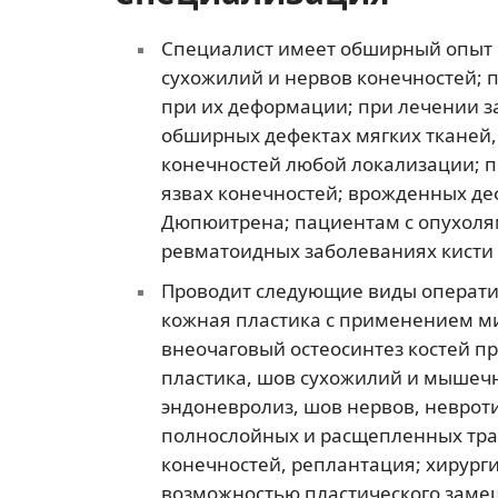
Специалист имеет обширный опыт 
сухожилий и нервов конечностей; 
при их деформации; при лечении за
обширных дефектах мягких тканей,
конечностей любой локализации; 
язвах конечностей; врожденных деф
Дюпюитрена; пациентам с опухолям
ревматоидных заболеваниях кисти 
Проводит следующие виды операти
кожная пластика с применением ми
внеочаговый остеосинтез костей пр
пластика, шов сухожилий и мышечн
эндоневролиз, шов нервов, неврот
полнослойных и расщепленных тра
конечностей, реплантация; хирург
возможностью пластического заме