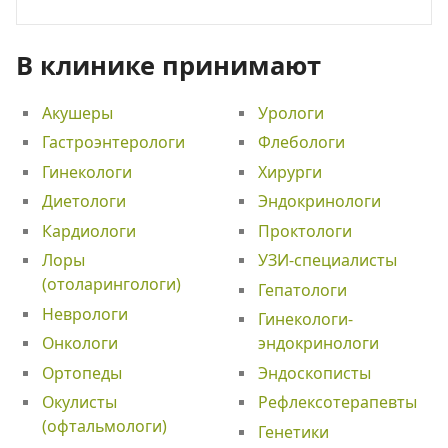
В клинике принимают
Акушеры
Урологи
Гастроэнтерологи
Флебологи
Гинекологи
Хирурги
Диетологи
Эндокринологи
Кардиологи
Проктологи
Лоры
УЗИ-специалисты
(отоларингологи)
Гепатологи
Неврологи
Гинекологи-
Онкологи
эндокринологи
Ортопеды
Эндоскописты
Окулисты
Рефлексотерапевты
(офтальмологи)
Генетики