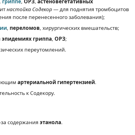
,
гриппе
,
ОРЗ
,
астеновегетативных
дит
настойка Содекор
— для поднятия тромбоцитов
ения после перенесенного заболевания);
пии
,
переломов
, хирургических вмешательств;
и
эпидемиях
гриппа
,
ОРЗ
;
изических переутомлений.
дающим
артериальной гипертензией
.
ельность к Содекору.
з-за содержания
этанола
.