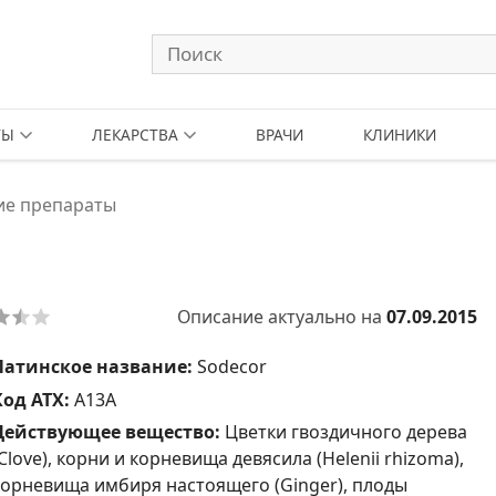
ТЫ
ЛЕКАРСТВА
ВРАЧИ
КЛИНИКИ
е препараты
Описание актуально на
07.09.2015
Латинское название:
Sodecor
Код АТХ:
A13A
Действующее вещество:
Цветки гвоздичного дерева
Clove), корни и корневища девясила (Helenii rhizoma),
корневища имбиря настоящего (Ginger), плоды