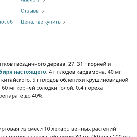
Отзывы
пособ
Цена, где купить
тков гвоздичного дерева, 27, 31 г корней и
биря настоящего
, 4 г плодов кардамона, 40 мг
а китайского, 5 г плодов облепихи крушиновидной,
60 мг корней солодки голой, 0,4 г ореха
препарате до 40%.
иртовая из смеси 10 лекарственных растений
з темного стекла, объемом 30 мл / 50 мл / 100 мл