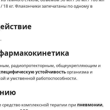
 кг / 18 кг. Флакончики запечатаны по одному в
действие
.
фармакокинетика
ьным, радиопротекторным, общеукрепляющим и
специфическую устойчивость
организма и
й и умственной работоспособности.
ению
е средство комплексной терапии при
пневмонии
,