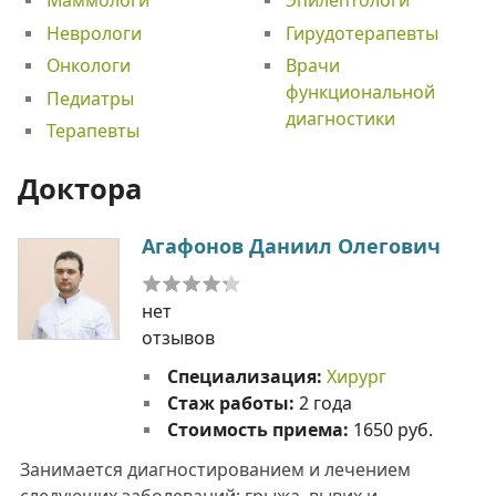
Маммологи
Эпилептологи
Неврологи
Гирудотерапевты
Онкологи
Врачи
функциональной
Педиатры
диагностики
Терапевты
Доктора
Агафонов Даниил Олегович
нет
отзывов
Специализация:
Хирург
Стаж работы:
2 года
Стоимость приема:
1650 руб.
Занимается диагностированием и лечением
следующих заболеваний: грыжа, вывих и