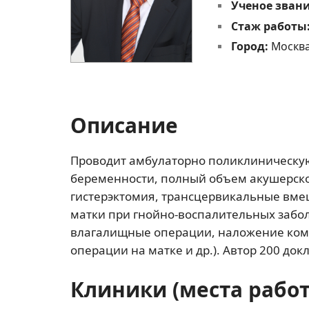
Ученое зван
Стаж работы
Город:
Москв
Описание
Проводит амбулаторно поликлиническую
беременности, полный объем акушерско
гистерэктомия, трансцервикальные вме
матки при гнойно-воспалительных забо
влагалищные операции, наложение ком
операции на матке и др.). Автор 200 до
Клиники (места рабо