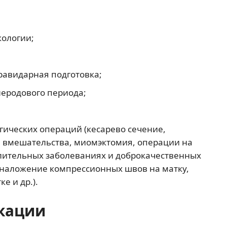
кологии;
равидарная подготовка;
леродового периода;
ических операций (кесарево сечение,
е вмешательства, миомэктомия, операции на
лительных заболеваниях и доброкачественных
 наложение компрессионных швов на матку,
е и др.).
кации