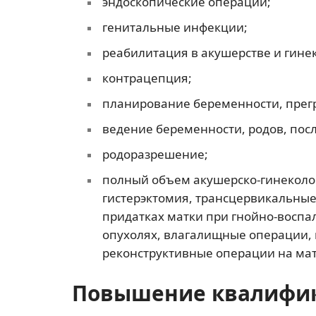
эндоскопические операции;
генитальные инфекции;
реабилитация в акушерстве и гине
контрацепция;
планирование беременности, прег
ведение беременности, родов, пос
родоразрешение;
полный объем акушерско-гинеколог
гистерэктомия, трансцервикальны
придатках матки при гнойно-воспа
опухолях, влагалищные операции,
реконструктивные операции на матк
Повышение квалифи