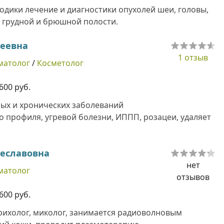
дики лечение и диагностики опухолей шеи, головы,
 грудной и брюшной полости.
геевна
1 отзыв
матолог
/
Косметолог
600 руб.
ых и хронических заболеваний
 профиля, угревой болезни, ИППП, розацеи, удаляет
чеславовна
нет
матолог
отзывов
600 руб.
рихолог, миколог, занимается радиоволновым