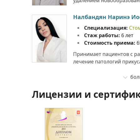
удалением новообразован
Налбандян Наринэ И
Специализация:
Сто
Стаж работы:
6 лет
Стоимость приема:
6
Принимает пациентов с р
лечение патологий прикуса
бол
Лицензии и сертифи