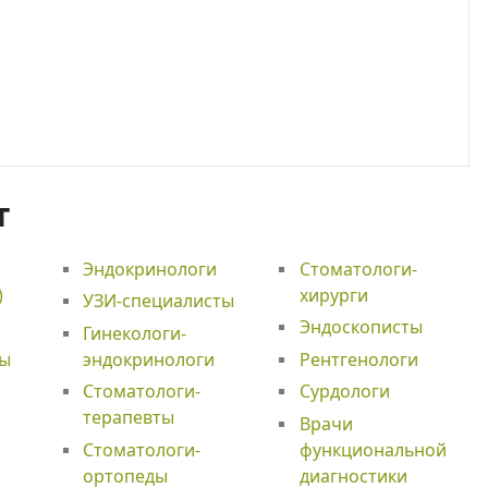
т
Эндокринологи
Стоматологи-
)
хирурги
УЗИ-специалисты
Эндоскописты
Гинекологи-
ты
эндокринологи
Рентгенологи
Стоматологи-
Сурдологи
терапевты
Врачи
Стоматологи-
функциональной
ортопеды
диагностики