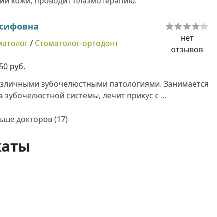
ий кожи, проводит плазмотерапию.
осифовна
нет
матолог
/
Стоматолог-ортодонт
отзывов
50 руб.
азличными зубочелюстными патологиями. Занимается
 зубочелюстной системы, лечит прикус с ...
ьше докторов (17)
каты