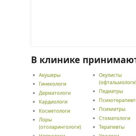
В клинике принимаю
Акушеры
Окулисты
(офтальмологи
Гинекологи
Педиатры
Дерматологи
Психотерапев
Кардиологи
Психиатры
Косметологи
Стоматологи
Лоры
(отоларингологи)
Терапевты
Неврологи
Урологи