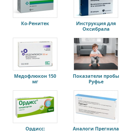
Ко-Ренитек
Инструкция для
Оксибрала
Медофлюкон 150
Показатели пробы
мг
Руфье
Ордисс:
Аналоги Прегнила