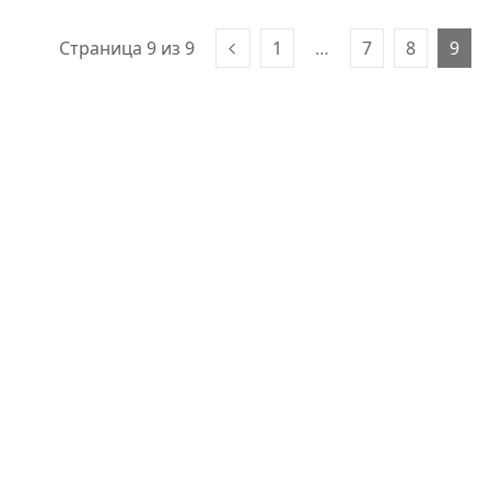
Страница 9 из 9
1
…
7
8
9